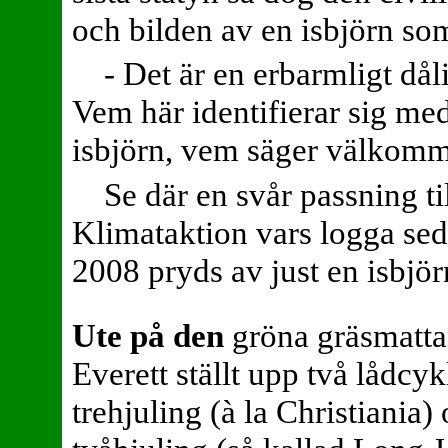
och bilden av en isbjörn som 
- Det är en erbarmligt dål
Vem här identifierar sig me
isbjörn, vem säger välkomme
Se där en svår passning ti
Klimataktion vars logga sed
2008 pryds av just en isbjör
Ute på den
gröna gräsmatta
Everett ställt upp två lådcyk
trehjuling (à la Christiania)