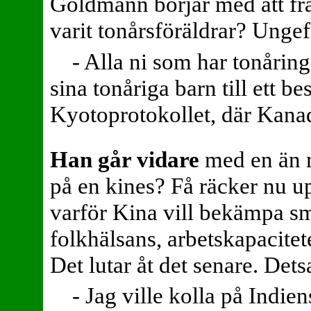
Goldmann börjar med att frå
varit tonårsföräldrar? Unge
- Alla ni som har tonåringa
sina tonåriga barn till ett b
Kyotoprotokollet, där Kanada 
Han går vidare
med en än m
på en kines? Få räcker nu 
varför Kina vill bekämpa sm
folkhälsans, arbetskapacite
Det lutar åt det senare. Det
- Jag ville kolla på Indie