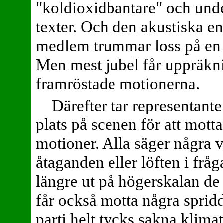
"koldioxidbantare" och und
texter. Och den akustiska e
medlem trummar loss på en c
Men mest jubel får uppräkn
framröstade motionerna.
Därefter tar representante
plats på scenen för att mott
motioner. Alla säger några v
åtaganden eller löften i fråga
längre ut på högerskalan de
får också motta några sprid
parti helt tycks sakna klimat