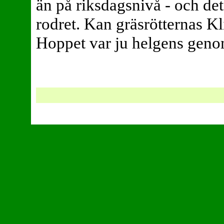
än på riksdagsnivå - och de
rodret. Kan gräsrötternas Kl
Hoppet var ju helgens gen