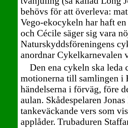
tvåhjuling (så kallad Long 
behövs för att överleva: mat
Vego-ekocykeln har haft en 
och Cécile säger sig vara nö
Naturskyddsföreningens cy
anordnar Cykelkarnevalen va
Den ena cykeln ska leda 
motionerna till samlingen 
händelserna i förväg, före 
aulan. Skådespelaren Jonas B
tankeväckande vers som vis
applåder. Trubaduren Staffa