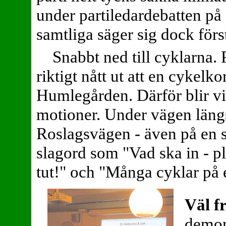
under partiledardebatten på
samtliga säger sig dock först
Snabbt ned till cyklarna. 
riktigt nått ut att en cykelk
Humlegården. Därför blir vi
motioner. Under vägen längs
Roslagsvägen - även på en 
slagord som "Vad ska in - pli
tut!" och "Många cyklar på en
Väl f
demon