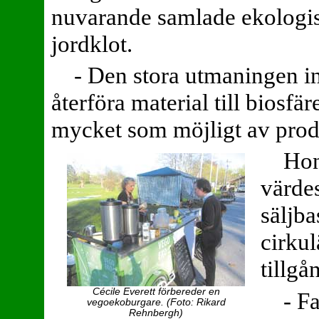
nuvarande samlade ekologisk
jordklot.
- Den stora utmaningen i
återföra material till biosfär
mycket som möjligt av prod
Hon
värde
säljb
cirkul
tillg
Cécile Everett förbereder en
- F
vegoekoburgare. (Foto: Rikard
Rehnbergh)