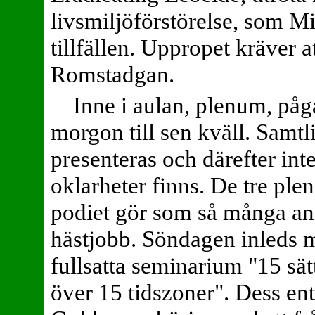
livsmiljöförstörelse, som Mi
tillfällen. Uppropet kräver at
Romstadgan.
Inne i aulan, plenum, påg
morgon till sen kväll. Samt
presenteras och därefter int
oklarheter finns. De tre pl
podiet gör som så många and
hästjobb. Söndagen inleds 
fullsatta seminarium "15 sä
över 15 tidszoner". Dess en