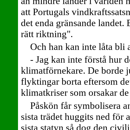
än mindre länder i världen h
att Portugals vindkraftssat
det enda gränsande landet. 
rätt riktning".
Och han kan inte låta bli
- Jag kan inte förstå hur 
klimatförnekare. De borde ju
flyktingar borta eftersom de
klimatkriser som orsakar de
Påskön får symbolisera a
sista trädet huggits ned för 
sista statyn så dog den civili