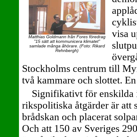
applåd
cyklis
visa 
Matthias Goldmann från Fores föredrag
"15 sätt att kommunicera klimatet"
slutp
samlade många åhörare. (Foto: Rikard
Rehnbergh)
överg
Stockholms centrum till My
två kammare och slottet. En 
Signifikativt för enskilda 
rikspolitiska åtgärder är att 
brådskan och placerat solpan
Och att 150 av Sveriges 29